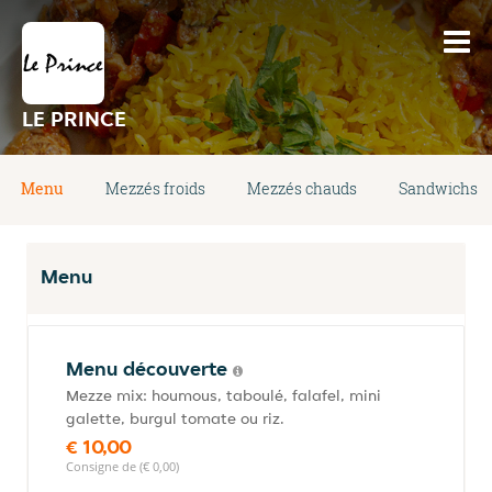
LE PRINCE
Menu
Mezzés froids
Mezzés chauds
Sandwichs
Menu
Menu découverte
Mezze mix: houmous, taboulé, falafel, mini
galette, burgul tomate ou riz.
€ 10,00
Consigne de (€ 0,00)